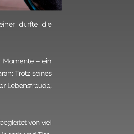
iner durfte die
er Momente – ein
an: Trotz seines
ler Lebensfreude,
gleitet von viel