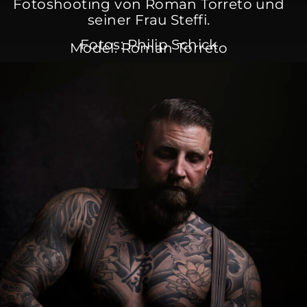
Fotoshooting von Roman Torreto und
seiner Frau Steffi.
Fotos: Philip Schick
Model: Roman Torreto