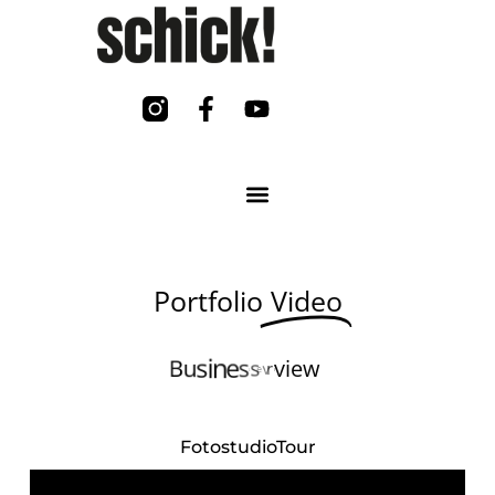
Portfolio
Video
e
o
s
d
i
v
B
u
s
i
n
e
s
s
FotostudioTour