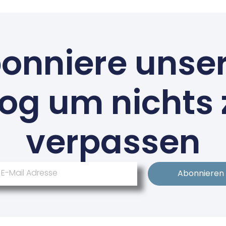
onniere unse
log um nichts 
verpassen
Abonnieren