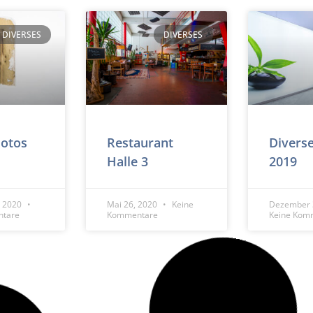
DIVERSES
DIVERSES
Fotos
Restaurant
Divers
Halle 3
2019
, 2020
Mai 26, 2020
Keine
Dezember 
ntare
Kommentare
Keine Kom
DIVERSES
DIVERSES